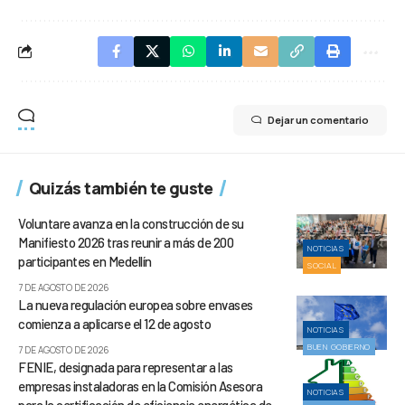
Dejar un comentario
Quizás también te guste
Voluntare avanza en la construcción de su
Manifiesto 2026 tras reunir a más de 200
NOTICIAS
participantes en Medellín
SOCIAL
7 DE AGOSTO DE 2026
La nueva regulación europea sobre envases
comienza a aplicarse el 12 de agosto
NOTICIAS
BUEN GOBIERNO
7 DE AGOSTO DE 2026
FENIE, designada para representar a las
empresas instaladoras en la Comisión Asesora
NOTICIAS
para la certificación de eficiencia energética de