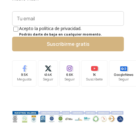
Acepto la política de privacidad.
Podrás darte de baja en cualquier momento.
Suscribirme gratis
9.5K
41.4K
6.6K
1K
Google News
Me gusta
Seguir
Seguir
Suscríbete
Seguir