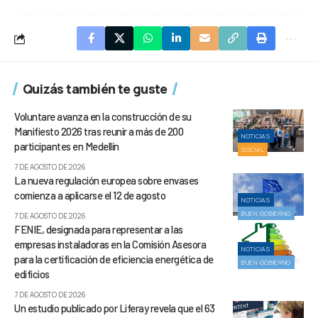
Quizás también te guste
Voluntare avanza en la construcción de su
Manifiesto 2026 tras reunir a más de 200
NOTICIAS
participantes en Medellín
SOCIAL
7 DE AGOSTO DE 2026
La nueva regulación europea sobre envases
comienza a aplicarse el 12 de agosto
NOTICIAS
BUEN GOBIERNO
7 DE AGOSTO DE 2026
FENIE, designada para representar a las
empresas instaladoras en la Comisión Asesora
NOTICIAS
para la certificación de eficiencia energética de
BUEN GOBIERNO
edificios
7 DE AGOSTO DE 2026
Un estudio publicado por Liferay revela que el 63