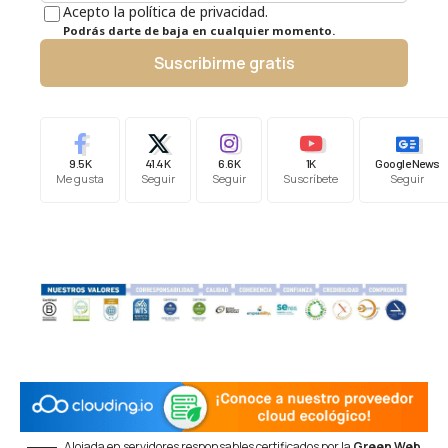
Acepto la política de privacidad.
Podrás darte de baja en cualquier momento.
Suscribirme gratis
9.5K
41.4K
6.6K
1K
Google News
Me gusta
Seguir
Seguir
Suscríbete
Seguir
Alojada en servidores responsables certificados por la
Green Web