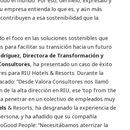
odo el mundo. Por eso, defínelo, exprésalo y
tu empresa entienda lo que es, y aún más
ontribuyen a esa sostenibilidad que la
o el foco en las soluciones sostenibles que
para facilitar su transición hacia un futuro
odríguez, Directora de Transformación y
 Consultores
, ha presentado un caso de éxito
ores para
RIU Hotels & Resorts
. Durante la
acado
: “Desde Valora Consultores nos llamó
 de la alta dirección en RIU, ese ‘top from the
ra penetrar en un colectivo de empleados muy
els
& Resorts, ha desgranado la experiencia de
persona, y ha añadido que su compañía
oGood People: “Necesitábamos aterrizar la