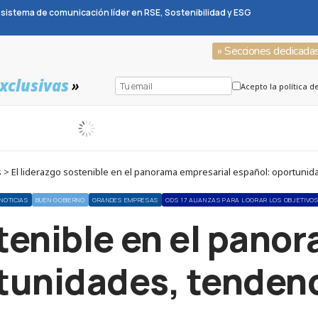
sistema de comunicación líder en RSE, Sostenibilidad y ESG
» Secciones dedicada
xclusivas
»
Acepto la política d
 > El liderazgo sostenible en el panorama empresarial español: oportunid
NOTICIAS
BUEN GOBIERNO
GRANDES EMPRESAS
ODS 17 ALIANZAS PARA LOGRAR LOS OBJETIVO
stenible en el pano
tunidades, tendenc