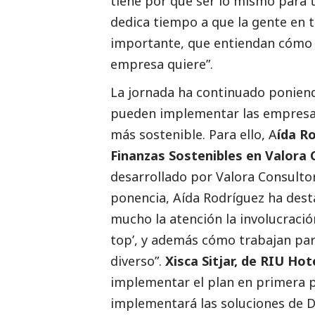
tiene por qué ser lo mismo para t
dedica tiempo a que la gente en 
importante, que entiendan cómo c
empresa quiere”.
La jornada ha continuado poniend
pueden implementar las empresas 
más sostenible. Para ello, A
ída R
Finanzas Sostenibles en Valora
desarrollado por Valora Consult
ponencia, Aída Rodríguez ha
dest
mucho la atención la involucración
top’, y además cómo trabajan pa
diverso”.
Xisca Sitjar, de RIU Hot
implementar el plan en primera 
implementará las soluciones de D