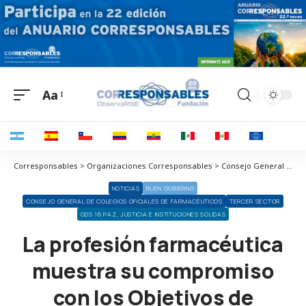
Aa
Corresponsables > Organizaciones Corresponsables > Consejo General de Colegios Oficiales de Farmacéuticos > La profesión farmacéutica muestra su compromiso con los Objetivos de Desarrollo Sostenible con el impulso de 435 iniciativas de impacto social, asistencial y medioambiental
NOTICIAS
BUEN GOBIERNO
CONSEJO GENERAL DE COLEGIOS OFICIALES DE FARMACÉUTICOS
TERCER SECTOR
ODS 16 PAZ, JUSTICIA E INSTITUCIONES SÓLIDAS
La profesión farmacéutica
muestra su compromiso
con los Objetivos de