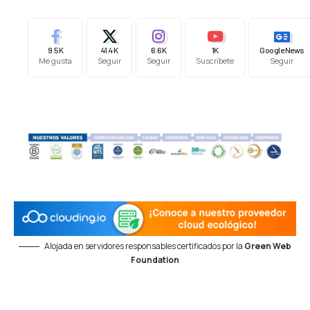
9.5K
41.4K
6.6K
1K
Google News
Me gusta
Seguir
Seguir
Suscríbete
Seguir
Alojada en servidores responsables certificados por la
Green Web
Foundation