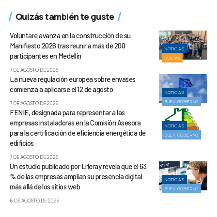
Quizás también te guste
Voluntare avanza en la construcción de su
Manifiesto 2026 tras reunir a más de 200
NOTICIAS
participantes en Medellín
SOCIAL
7 DE AGOSTO DE 2026
La nueva regulación europea sobre envases
comienza a aplicarse el 12 de agosto
NOTICIAS
BUEN GOBIERNO
7 DE AGOSTO DE 2026
FENIE, designada para representar a las
empresas instaladoras en la Comisión Asesora
NOTICIAS
para la certificación de eficiencia energética de
BUEN GOBIERNO
edificios
7 DE AGOSTO DE 2026
Un estudio publicado por Liferay revela que el 63
% de las empresas amplían su presencia digital
NOTICIAS
más allá de los sitios web
BUEN GOBIERNO
6 DE AGOSTO DE 2026