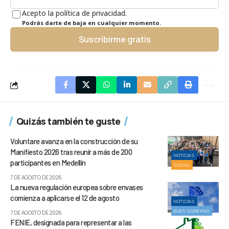
Acepto la política de privacidad.
Podrás darte de baja en cualquier momento.
Suscribirme gratis
Quizás también te guste
Voluntare avanza en la construcción de su
Manifiesto 2026 tras reunir a más de 200
NOTICIAS
participantes en Medellín
SOCIAL
7 DE AGOSTO DE 2026
La nueva regulación europea sobre envases
comienza a aplicarse el 12 de agosto
NOTICIAS
BUEN GOBIERNO
7 DE AGOSTO DE 2026
FENIE, designada para representar a las