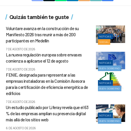
Quizás también te guste
Voluntare avanza en la construcción de su
Manifiesto 2026 tras reunir a más de 200
NOTICIAS
participantes en Medellín
SOCIAL
7 DE AGOSTO DE 2026
La nueva regulación europea sobre envases
comienza a aplicarse el 12 de agosto
NOTICIAS
BUEN GOBIERNO
7 DE AGOSTO DE 2026
FENIE, designada para representar a las
empresas instaladoras en la Comisión Asesora
NOTICIAS
para la certificación de eficiencia energética de
BUEN GOBIERNO
edificios
7 DE AGOSTO DE 2026
Un estudio publicado por Liferay revela que el 63
% de las empresas amplían su presencia digital
NOTICIAS
más allá de los sitios web
BUEN GOBIERNO
6 DE AGOSTO DE 2026