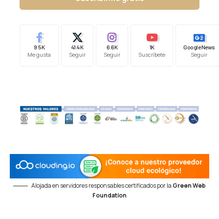
9.5K
41.4K
6.6K
1K
Google News
Me gusta
Seguir
Seguir
Suscríbete
Seguir
Alojada en servidores responsables certificados por la
Green Web
Foundation