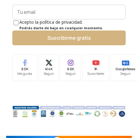
Acepto la política de privacidad.
Podrás darte de baja en cualquier momento.
Suscribirme gratis
9.5K
41.4K
6.6K
1K
Google News
Me gusta
Seguir
Seguir
Suscríbete
Seguir