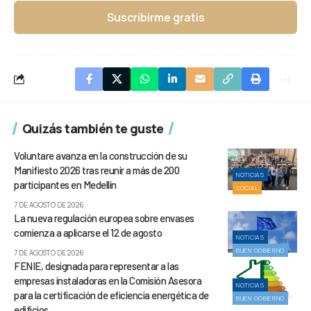
Suscribirme gratis
Quizás también te guste
Voluntare avanza en la construcción de su
Manifiesto 2026 tras reunir a más de 200
NOTICIAS
participantes en Medellín
SOCIAL
7 DE AGOSTO DE 2026
La nueva regulación europea sobre envases
comienza a aplicarse el 12 de agosto
NOTICIAS
BUEN GOBIERNO
7 DE AGOSTO DE 2026
FENIE, designada para representar a las
empresas instaladoras en la Comisión Asesora
NOTICIAS
para la certificación de eficiencia energética de
BUEN GOBIERNO
edificios