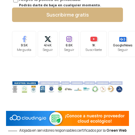
Podrás darte de baja en cualquier momento.
Suscribirme gratis
9.5K
41.4K
6.6K
1K
Google News
Me gusta
Seguir
Seguir
Suscríbete
Seguir
Alojada en servidores responsables certificados por la
Green Web