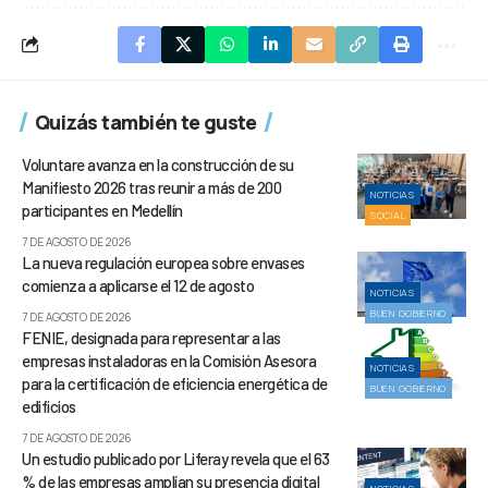
Quizás también te guste
Voluntare avanza en la construcción de su
Manifiesto 2026 tras reunir a más de 200
NOTICIAS
participantes en Medellín
SOCIAL
7 DE AGOSTO DE 2026
La nueva regulación europea sobre envases
comienza a aplicarse el 12 de agosto
NOTICIAS
BUEN GOBIERNO
7 DE AGOSTO DE 2026
FENIE, designada para representar a las
empresas instaladoras en la Comisión Asesora
NOTICIAS
para la certificación de eficiencia energética de
BUEN GOBIERNO
edificios
7 DE AGOSTO DE 2026
Un estudio publicado por Liferay revela que el 63
% de las empresas amplían su presencia digital