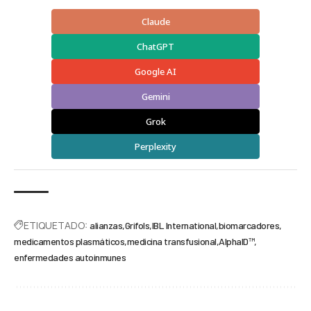
Claude
ChatGPT
Google AI
Gemini
Grok
Perplexity
ETIQUETADO:
alianzas
Grifols
IBL International
biomarcadores
medicamentos plasmáticos
medicina transfusional
AlphaID™
enfermedades autoinmunes