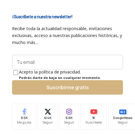
¡Suscríbete a nuestra newsletter!
Recibe toda la actualidad responsable, invitaciones
exclusivas, acceso a nuestras publicaciones históricas, y
mucho más…
Acepto la política de privacidad.
Podrás darte de baja en cualquier momento.
Suscribirme gratis
9.5K
41.4K
6.6K
1K
Google News
Me gusta
Seguir
Seguir
Suscríbete
Seguir