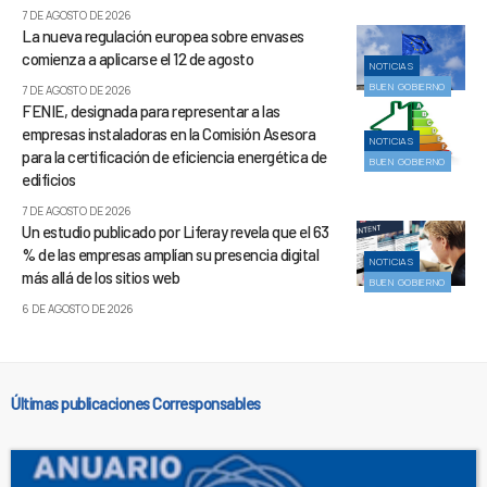
7 DE AGOSTO DE 2026
La nueva regulación europea sobre envases
comienza a aplicarse el 12 de agosto
NOTICIAS
BUEN GOBIERNO
7 DE AGOSTO DE 2026
FENIE, designada para representar a las
empresas instaladoras en la Comisión Asesora
NOTICIAS
para la certificación de eficiencia energética de
BUEN GOBIERNO
edificios
7 DE AGOSTO DE 2026
Un estudio publicado por Liferay revela que el 63
% de las empresas amplían su presencia digital
NOTICIAS
más allá de los sitios web
BUEN GOBIERNO
6 DE AGOSTO DE 2026
Últimas publicaciones Corresponsables