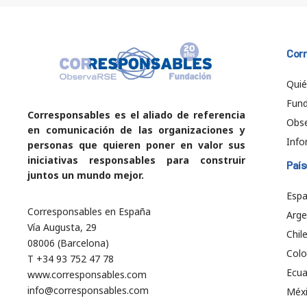
Cor
Qui
Fund
Corresponsables es el aliado de referencia
Obs
en comunicación de las organizaciones y
Info
personas que quieren poner en valor sus
iniciativas responsables para construir
País
juntos un mundo mejor.
Esp
Corresponsables en España
Arge
Vía Augusta, 29
Chil
08006 (Barcelona)
Col
T +34 93 752 47 78
Ecu
www.corresponsables.com
info@corresponsables.com
Méx