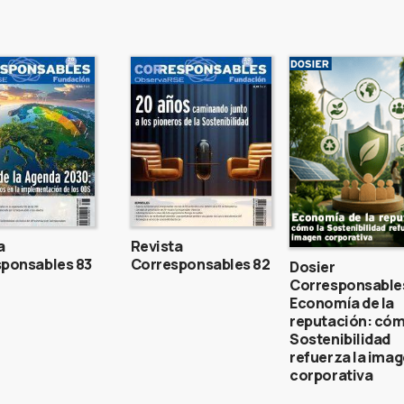
a
Revista
ponsables 83
Corresponsables 82
Dosier
Corresponsable
Economía de la
reputación: cóm
Sostenibilidad
refuerza la ima
corporativa