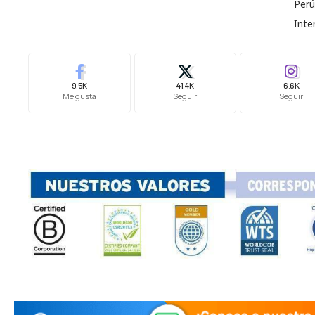
Perú
Inte
9.5K
41.4K
6.6K
Me gusta
Seguir
Seguir