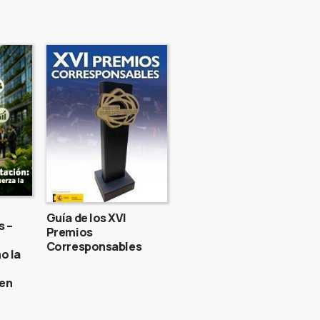
Guía de los XVI
s –
Premios
Corresponsables
o la
gen