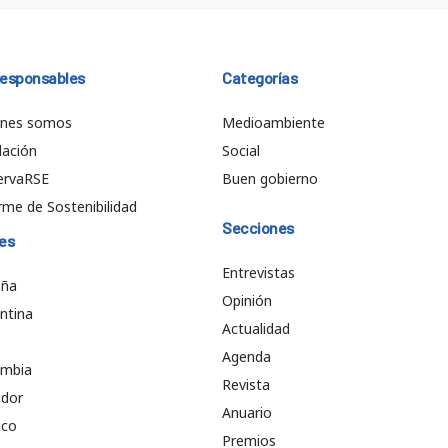
responsables
Categorías
énes somos
Medioambiente
ación
Social
ervaRSE
Buen gobierno
rme de Sostenibilidad
Secciones
es
Entrevistas
aña
Opinión
ntina
Actualidad
e
Agenda
ombia
Revista
ador
Anuario
ico
Premios