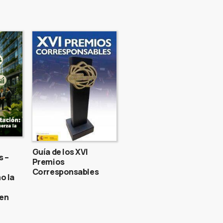
Guía de los XVI
s –
Premios
Corresponsables
o la
gen