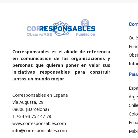
Cor
Qui
Fund
Corresponsables es el aliado de referencia
Obs
en comunicación de las organizaciones y
Info
personas que quieren poner en valor sus
iniciativas responsables para construir
País
juntos un mundo mejor.
Esp
Corresponsables en España
Arge
Vía Augusta, 29
Chil
08006 (Barcelona)
Col
T +34 93 752 47 78
Ecu
www.corresponsables.com
info@corresponsables.com
Méx