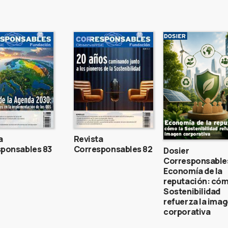
a
Revista
ponsables 83
Corresponsables 82
Dosier
Corresponsable
Economía de la
reputación: cóm
Sostenibilidad
refuerza la ima
corporativa