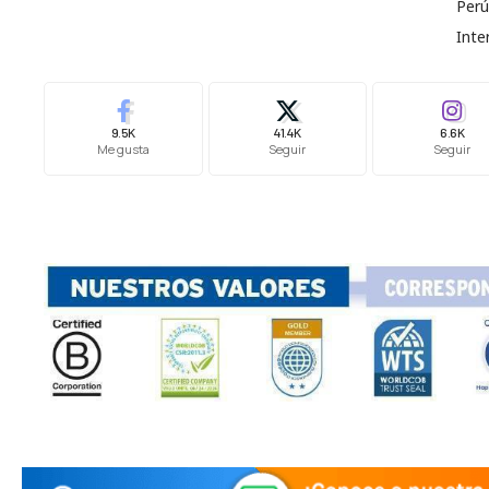
Perú
Inte
9.5K
41.4K
6.6K
Me gusta
Seguir
Seguir