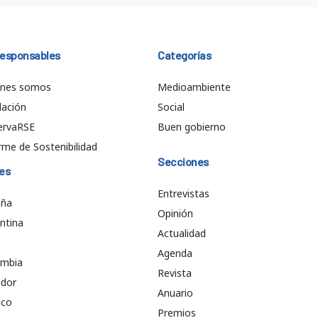
responsables
Categorías
énes somos
Medioambiente
ación
Social
ervaRSE
Buen gobierno
rme de Sostenibilidad
Secciones
es
Entrevistas
aña
Opinión
ntina
Actualidad
e
Agenda
ombia
Revista
ador
Anuario
ico
Premios