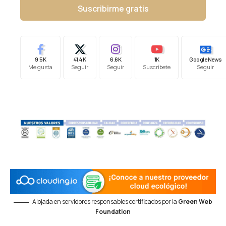
Suscribirme gratis
9.5K
41.4K
6.6K
1K
Google News
Me gusta
Seguir
Seguir
Suscríbete
Seguir
Alojada en servidores responsables certificados por la
Green Web
Foundation