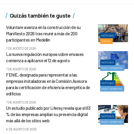
Quizás también te guste
Voluntare avanza en la construcción de su
Manifiesto 2026 tras reunir a más de 200
NOTICIAS
participantes en Medellín
SOCIAL
7 DE AGOSTO DE 2026
La nueva regulación europea sobre envases
comienza a aplicarse el 12 de agosto
NOTICIAS
BUEN GOBIERNO
7 DE AGOSTO DE 2026
FENIE, designada para representar a las
empresas instaladoras en la Comisión Asesora
NOTICIAS
para la certificación de eficiencia energética de
BUEN GOBIERNO
edificios
7 DE AGOSTO DE 2026
Un estudio publicado por Liferay revela que el 63
% de las empresas amplían su presencia digital
NOTICIAS
más allá de los sitios web
BUEN GOBIERNO
6 DE AGOSTO DE 2026