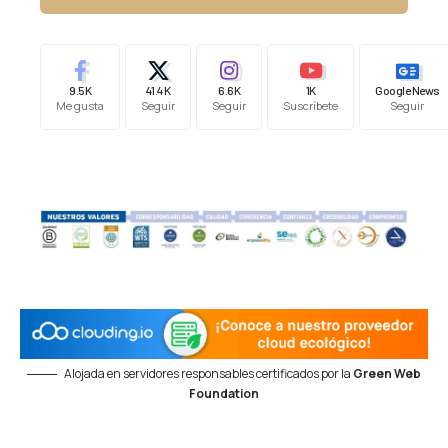
9.5K
41.4K
6.6K
1K
Google News
Me gusta
Seguir
Seguir
Suscríbete
Seguir
Alojada en servidores responsables certificados por la
Green Web
Foundation