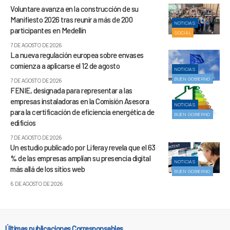
Voluntare avanza en la construcción de su
Manifiesto 2026 tras reunir a más de 200
NOTICIAS
participantes en Medellín
SOCIAL
7 DE AGOSTO DE 2026
La nueva regulación europea sobre envases
comienza a aplicarse el 12 de agosto
NOTICIAS
BUEN GOBIERNO
7 DE AGOSTO DE 2026
FENIE, designada para representar a las
empresas instaladoras en la Comisión Asesora
NOTICIAS
para la certificación de eficiencia energética de
BUEN GOBIERNO
edificios
7 DE AGOSTO DE 2026
Un estudio publicado por Liferay revela que el 63
% de las empresas amplían su presencia digital
NOTICIAS
más allá de los sitios web
BUEN GOBIERNO
6 DE AGOSTO DE 2026
Últimas publicaciones Corresponsables