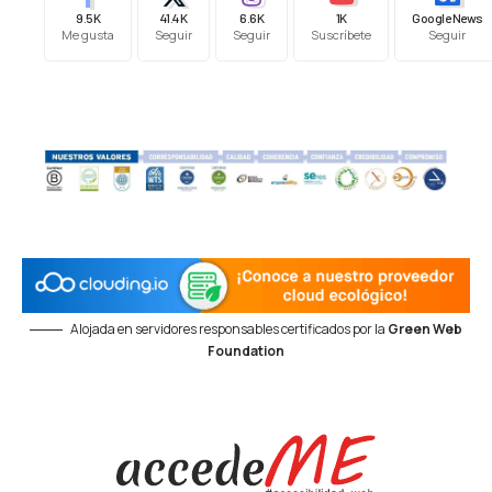
9.5K
41.4K
6.6K
1K
Google News
Me gusta
Seguir
Seguir
Suscríbete
Seguir
Alojada en servidores responsables certificados por la
Green Web
Foundation