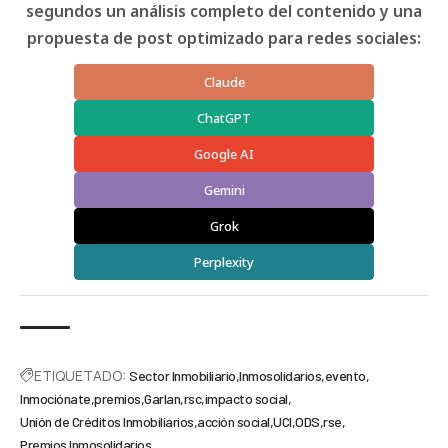
segundos un análisis completo del contenido y una
propuesta de post optimizado para redes sociales:
Claude
ChatGPT
Google AI
Gemini
Grok
Perplexity
ETIQUETADO:
Sector Inmobiliario
Inmosolidarios
evento
Inmociónate
premios
Garlan
rsc
impacto social
Unión de Créditos Inmobiliarios
acción social
UCI
ODS
rse
Premios Inmosolidarios