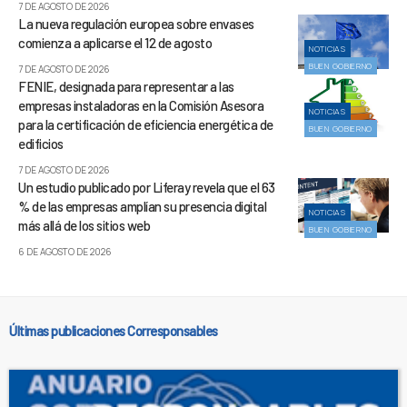
7 DE AGOSTO DE 2026
La nueva regulación europea sobre envases
comienza a aplicarse el 12 de agosto
NOTICIAS
BUEN GOBIERNO
7 DE AGOSTO DE 2026
FENIE, designada para representar a las
empresas instaladoras en la Comisión Asesora
NOTICIAS
para la certificación de eficiencia energética de
BUEN GOBIERNO
edificios
7 DE AGOSTO DE 2026
Un estudio publicado por Liferay revela que el 63
% de las empresas amplían su presencia digital
NOTICIAS
más allá de los sitios web
BUEN GOBIERNO
6 DE AGOSTO DE 2026
Últimas publicaciones Corresponsables