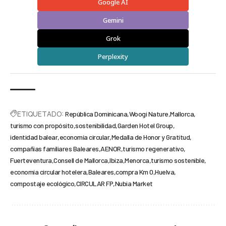
Google AI
Gemini
Grok
Perplexity
ETIQUETADO:
República Dominicana
Woogi Nature
Mallorca
turismo con propósito
sostenibilidad
Garden Hotel Group
identidad balear
economía circular
Medalla de Honor y Gratitud
compañías familiares Baleares
AENOR
turismo regenerativo
Fuerteventura
Consell de Mallorca
Ibiza
Menorca
turismo sostenible
economía circular hotelera
Baleares
compra Km 0
Huelva
compostaje ecológico
CIRCULAR FP
Nubia Market