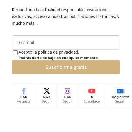
Recibe toda la actualidad responsable, invitaciones
exclusivas, acceso a nuestras publicaciones históricas, y
mucho más…
Acepto la política de privacidad.
Podrás darte de baja en cualquier momento.
Suscribirme gratis
9.5K
41.4K
6.6K
1K
Google News
Me gusta
Seguir
Seguir
Suscríbete
Seguir