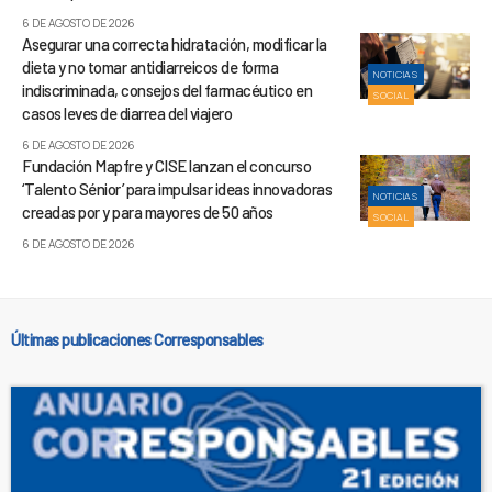
6 DE AGOSTO DE 2026
Asegurar una correcta hidratación, modificar la
dieta y no tomar antidiarreicos de forma
NOTICIAS
indiscriminada, consejos del farmacéutico en
SOCIAL
casos leves de diarrea del viajero
6 DE AGOSTO DE 2026
Fundación Mapfre y CISE lanzan el concurso
‘Talento Sénior’ para impulsar ideas innovadoras
NOTICIAS
creadas por y para mayores de 50 años
SOCIAL
6 DE AGOSTO DE 2026
Últimas publicaciones Corresponsables