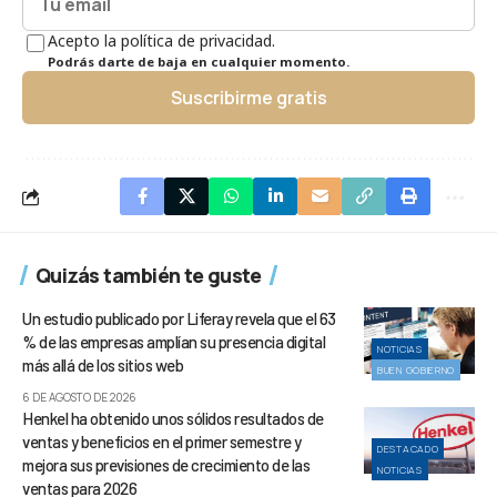
Acepto la política de privacidad.
Podrás darte de baja en cualquier momento.
Suscribirme gratis
Quizás también te guste
Un estudio publicado por Liferay revela que el 63
% de las empresas amplían su presencia digital
NOTICIAS
más allá de los sitios web
BUEN GOBIERNO
6 DE AGOSTO DE 2026
Henkel ha obtenido unos sólidos resultados de
ventas y beneficios en el primer semestre y
DESTACADO
mejora sus previsiones de crecimiento de las
NOTICIAS
ventas para 2026