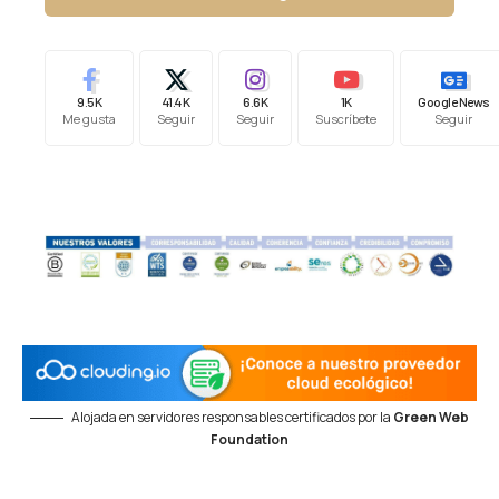
9.5K
41.4K
6.6K
1K
Google News
Me gusta
Seguir
Seguir
Suscríbete
Seguir
Alojada en servidores responsables certificados por la
Green Web
Foundation