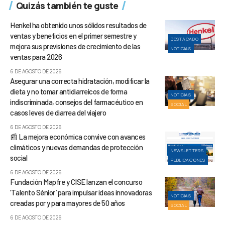
Quizás también te guste
Henkel ha obtenido unos sólidos resultados de
ventas y beneficios en el primer semestre y
DESTACADO
mejora sus previsiones de crecimiento de las
NOTICIAS
ventas para 2026
6 DE AGOSTO DE 2026
Asegurar una correcta hidratación, modificar la
dieta y no tomar antidiarreicos de forma
NOTICIAS
indiscriminada, consejos del farmacéutico en
SOCIAL
casos leves de diarrea del viajero
6 DE AGOSTO DE 2026
📰 La mejora económica convive con avances
climáticos y nuevas demandas de protección
NEWSLETTERS
social
PUBLICACIONES
6 DE AGOSTO DE 2026
Fundación Mapfre y CISE lanzan el concurso
‘Talento Sénior’ para impulsar ideas innovadoras
NOTICIAS
creadas por y para mayores de 50 años
SOCIAL
6 DE AGOSTO DE 2026