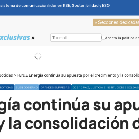
sistema de comunicación líder en RSE, Sostenibilidad y ESG
» Secciones dedicada
xclusivas
»
Acepto la política d
ticias > FENIE Energía continúa su apuesta por el crecimiento y la consol
NOTICIAS
BUEN GOBIERNO
GRANDES EMPRESAS
ODS 16 PAZ, JUSTICIA E INSTITUCIONES SÓLIDAS
gía continúa su apu
y la consolidación 