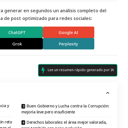
ara generar en segundos un análisis completo del
 de post optimizado para redes sociales:
ChatGPT
Google AI
Grok
Perplexity
Lee un resumen rápido generado por IA
cia y
Buen Gobierno y Lucha contra la Corrupción:
mejoría leve pero insuficiente
n reto
Derechos laborales: el área mejor valorada,
por el