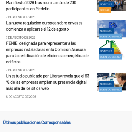
Manifiesto 2026 tras reunir a más de 200
NOTICIAS
participantes en Medellín
SOCIAL
7 DE AGOSTO DE 2026
La nueva regulación europea sobre envases
comienza a aplicarse el 12 de agosto
NOTICIAS
BUEN GOBIERNO
7 DE AGOSTO DE 2026
FENIE, designada para representar a las
empresas instaladoras en la Comisión Asesora
NOTICIAS
para la certificación de eficiencia energética de
BUEN GOBIERNO
edificios
7 DE AGOSTO DE 2026
Un estudio publicado por Liferay revela que el 63
% de las empresas amplían su presencia digital
NOTICIAS
más allá de los sitios web
BUEN GOBIERNO
6 DE AGOSTO DE 2026
Últimas publicaciones Corresponsables