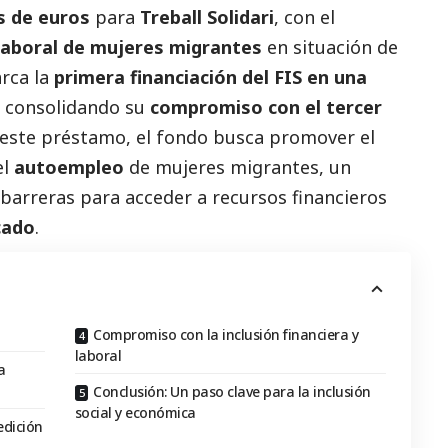
s de euros
para
Treball Solidari
,
con el
n laboral de mujeres migrantes
en situación de
arca la
primera financiación del FIS en una
, consolidando su
compromiso con el
tercer
 este préstamo, el fondo busca promover el
el
autoempleo
de mujeres migrantes, un
barreras para acceder a recursos financieros
cado
.
Compromiso con la inclusión financiera y
laboral
a
Conclusión: Un paso clave para la inclusión
social y económica
edición