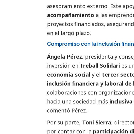
asesoramiento externo. Este apoy
acompañamiento
a las emprende
proyectos financiados, asegurando
en el largo plazo.
Compromiso con la inclusión financ
Ángela Pérez
, presidenta y cons
inversión en
Treball Solidari
es un
economía
social
y el
tercer sect
inclusión financiera y laboral d
colaboraciones con organizacione
hacia una sociedad más
inclusiva
comentó Pérez.
Por su parte,
Toni Sierra
, direct
por contar con la
participación d