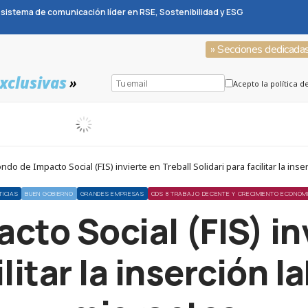
sistema de comunicación líder en RSE, Sostenibilidad y ESG
» Secciones dedicada
xclusivas
»
Acepto la política d
do de Impacto Social (FIS) invierte en Treball Solidari para facilitar la in
TICIAS
BUEN GOBIERNO
GRANDES EMPRESAS
ODS 8 TRABAJO DECENTE Y CRECIMIENTO ECONÓM
cto Social (FIS) in
ilitar la inserción 