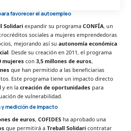
ara favorecer el autoempleo
l Solidari
expandir su programa
CONFÍA
, un
icrocréditos sociales a mujeres emprendedoras
cios, mejorando así su
autonomía económica
cial
. Desde su creación en 2011, el programa
0 mujeres
con
3,5 millones de euros
,
ones
que han permitido a las beneficiarias
tos. Este programa tiene un impacto directo
d
y en la
creación de oportunidades
para
uación de vulnerabilidad.
n y medición de impacto
lones de euros
,
COFIDES
ha aprobado una
os
que permitirá a
Treball Solidari
contratar