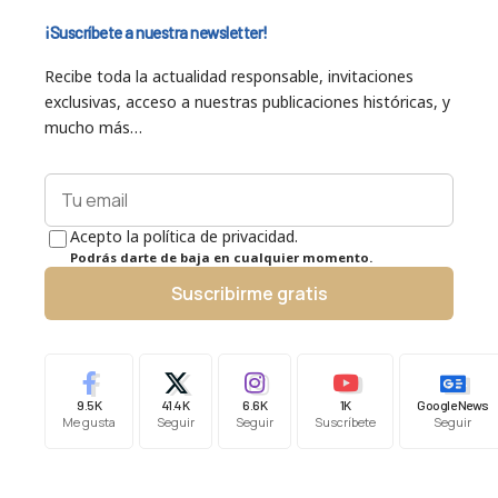
¡Suscríbete a nuestra newsletter!
Recibe toda la actualidad responsable, invitaciones
exclusivas, acceso a nuestras publicaciones históricas, y
mucho más…
Acepto la política de privacidad.
Podrás darte de baja en cualquier momento.
Suscribirme gratis
9.5K
41.4K
6.6K
1K
Google News
Me gusta
Seguir
Seguir
Suscríbete
Seguir