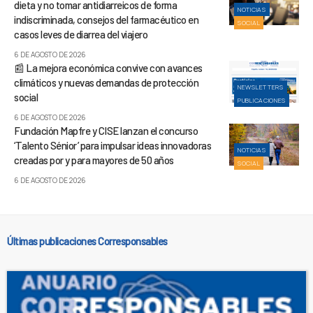
dieta y no tomar antidiarreicos de forma
NOTICIAS
indiscriminada, consejos del farmacéutico en
SOCIAL
casos leves de diarrea del viajero
6 DE AGOSTO DE 2026
📰 La mejora económica convive con avances
climáticos y nuevas demandas de protección
NEWSLETTERS
social
PUBLICACIONES
6 DE AGOSTO DE 2026
Fundación Mapfre y CISE lanzan el concurso
‘Talento Sénior’ para impulsar ideas innovadoras
NOTICIAS
creadas por y para mayores de 50 años
SOCIAL
6 DE AGOSTO DE 2026
Últimas publicaciones Corresponsables