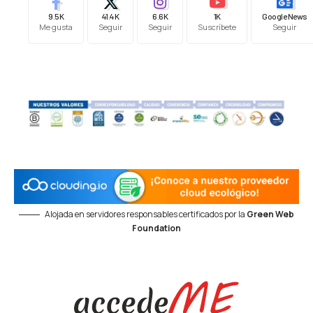
9.5K
41.4K
6.6K
1K
Google News
Me gusta
Seguir
Seguir
Suscríbete
Seguir
Alojada en servidores responsables certificados por la
Green Web
Foundation