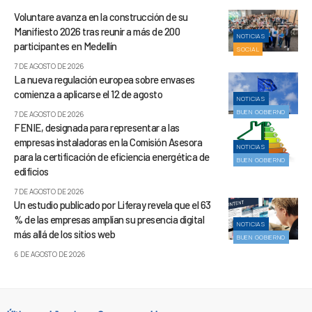
Voluntare avanza en la construcción de su
Manifiesto 2026 tras reunir a más de 200
NOTICIAS
participantes en Medellín
SOCIAL
7 DE AGOSTO DE 2026
La nueva regulación europea sobre envases
comienza a aplicarse el 12 de agosto
NOTICIAS
BUEN GOBIERNO
7 DE AGOSTO DE 2026
FENIE, designada para representar a las
empresas instaladoras en la Comisión Asesora
NOTICIAS
para la certificación de eficiencia energética de
BUEN GOBIERNO
edificios
7 DE AGOSTO DE 2026
Un estudio publicado por Liferay revela que el 63
% de las empresas amplían su presencia digital
NOTICIAS
más allá de los sitios web
BUEN GOBIERNO
6 DE AGOSTO DE 2026