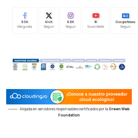
9.5K
41.4K
6.6K
1K
Google News
Me gusta
Seguir
Seguir
Suscríbete
Seguir
Alojada en servidores responsables certificados por la
Green Web
Foundation