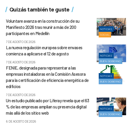
Quizás también te guste
Voluntare avanza en la construcción de su
Manifiesto 2026 tras reunir a más de 200
NOTICIAS
participantes en Medellín
SOCIAL
7 DE AGOSTO DE 2026
La nueva regulación europea sobre envases
comienza a aplicarse el 12 de agosto
NOTICIAS
BUEN GOBIERNO
7 DE AGOSTO DE 2026
FENIE, designada para representar a las
empresas instaladoras en la Comisión Asesora
NOTICIAS
para la certificación de eficiencia energética de
BUEN GOBIERNO
edificios
7 DE AGOSTO DE 2026
Un estudio publicado por Liferay revela que el 63
% de las empresas amplían su presencia digital
NOTICIAS
más allá de los sitios web
BUEN GOBIERNO
6 DE AGOSTO DE 2026