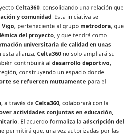
oyecto
Celta360
, consolidando una relación que
gación y comunidad
. Esta iniciativa se
 Vigo
, perteneciente al grupo
metrodora
, que
émica del proyecto
, y que tendrá como
rmación universitaria de calidad en unas
n esta alianza,
Celta360
no solo ampliará su
mbién contribuirá al
desarrollo deportivo,
región, construyendo un espacio donde
eporte se refuercen mutuamente
para el
a
, a través de
Celta360
, colaborará con la
ver actividades conjuntas en educación,
nitario
. El acuerdo formaliza la
adscripción del
que permitirá que, una vez autorizadas por las