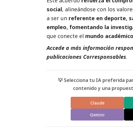
Este acuerdo
refuerza el comprom
social
, alineándose con los valor
a ser un
referente en deporte, sa
empleo, fomentando la investig
que conecte el
mundo académico 
Accede a más información respons
publicaciones Corresponsables
.
💡 Selecciona tu IA preferida p
contenido y una propuesta
Claude
Gemini