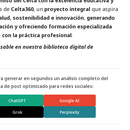
iso del Celta con la excelencia educativa y
es de
Celta360
, un
proyecto integral
que aspira
lud, sostenibilidad e innovación
,
generando
ación y ofreciendo formación especializada
con la práctica profesional
.
able en nuestra biblioteca digital de
ara generar en segundos un análisis completo del
 de post optimizado para redes sociales:
ChatGPT
Google AI
Grok
Perplexity