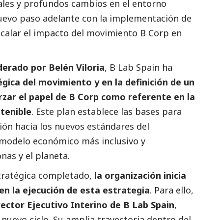
les y profundos cambios en el entorno
uevo paso adelante con la implementación de
scalar el impacto del movimiento B Corp en
derado por Belén Viloria
, B Lab Spain ha
gica del movimiento y en la definición de un
rzar el papel de B Corp como referente en la
tenible
. Este plan establece las bases para
ción hacia los nuevos estándares del
modelo económico más inclusivo y
nas y el planeta.
stratégica completado,
la organización inicia
n la ejecución de esta estrategia
. Para ello,
rector Ejecutivo Interino de B Lab Spain
,
 nuevo ciclo. Su amplia trayectoria dentro del