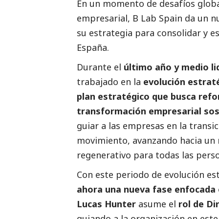
En un momento de desafíos globa
empresarial, B Lab Spain da un n
su estrategia para consolidar y e
España.
Durante el
último año y medio li
trabajado en la
evolución estraté
plan estratégico que busca refo
transformación empresarial sos
guiar a las empresas en la transi
movimiento, avanzando hacia un 
regenerativo para todas las perso
Con este periodo de evolución e
ahora una nueva fase enfocada e
Lucas Hunter
asume el
rol de Di
guiando a la organización en este