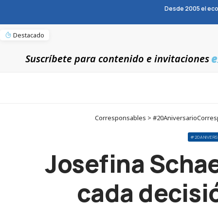
Desde 2005 el eco
Destacado
e
Suscríbete para contenido e invitaciones
Corresponsables > #20AniversarioCorrespo
#20ANIVER
Josefina Schaer
cada decisi