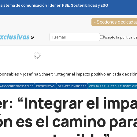
sistema de comunicación líder en RSE, Sostenibilidad y ESG
» Secciones dedicada
xclusivas
»
Acepto la política d
nsables > Josefina Schaer: “Integrar el impacto positivo en cada decisión
SARIOCORRESPONSABLES
ENTREVISTAS
GRANDES EMPRESAS
ODS 16 PAZ, JUSTICIA E INSTITUCI
: “Integrar el imp
ón es el camino par