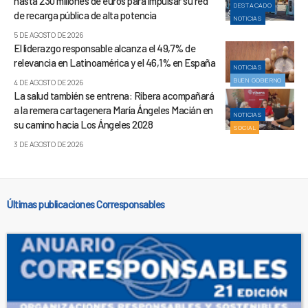
hasta 230 millones de euros para impulsar su red
DESTACADO
de recarga pública de alta potencia
NOTICIAS
5 DE AGOSTO DE 2026
El liderazgo responsable alcanza el 49,7% de
relevancia en Latinoamérica y el 46,1% en España
NOTICIAS
BUEN GOBIERNO
4 DE AGOSTO DE 2026
La salud también se entrena: Ribera acompañará
a la remera cartagenera María Ángeles Macián en
NOTICIAS
su camino hacia Los Ángeles 2028
SOCIAL
3 DE AGOSTO DE 2026
Últimas publicaciones Corresponsables