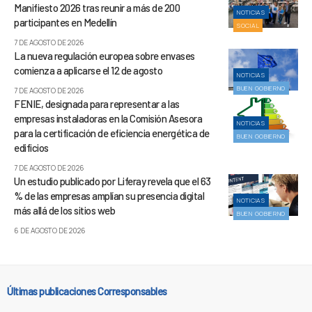
Manifiesto 2026 tras reunir a más de 200
NOTICIAS
participantes en Medellín
SOCIAL
7 DE AGOSTO DE 2026
La nueva regulación europea sobre envases
comienza a aplicarse el 12 de agosto
NOTICIAS
BUEN GOBIERNO
7 DE AGOSTO DE 2026
FENIE, designada para representar a las
empresas instaladoras en la Comisión Asesora
NOTICIAS
para la certificación de eficiencia energética de
BUEN GOBIERNO
edificios
7 DE AGOSTO DE 2026
Un estudio publicado por Liferay revela que el 63
% de las empresas amplían su presencia digital
NOTICIAS
más allá de los sitios web
BUEN GOBIERNO
6 DE AGOSTO DE 2026
Últimas publicaciones Corresponsables