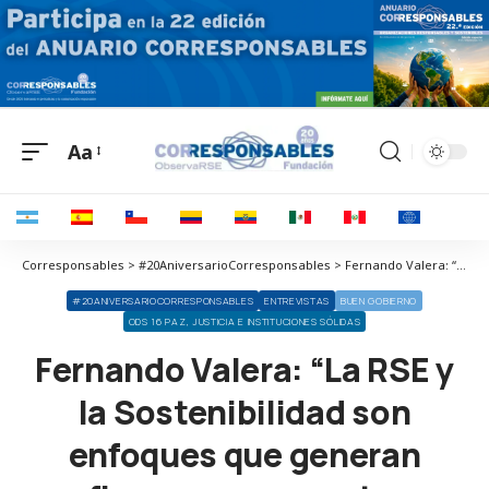
Aa
Corresponsables > #20AniversarioCorresponsables > Fernando Valera: “La RSE y la Sostenibilidad son enfoques que generan confianza y representan un nuevo paradigma de la gestión empresarial”
#20ANIVERSARIOCORRESPONSABLES
ENTREVISTAS
BUEN GOBIERNO
ODS 16 PAZ, JUSTICIA E INSTITUCIONES SÓLIDAS
Fernando Valera: “La RSE y
la Sostenibilidad son
enfoques que generan