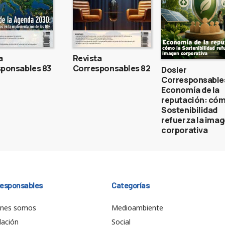
a
Revista
ponsables 83
Corresponsables 82
Dosier
Corresponsable
Economía de la
reputación: cóm
Sostenibilidad
refuerza la ima
corporativa
responsables
Categorías
énes somos
Medioambiente
ación
Social