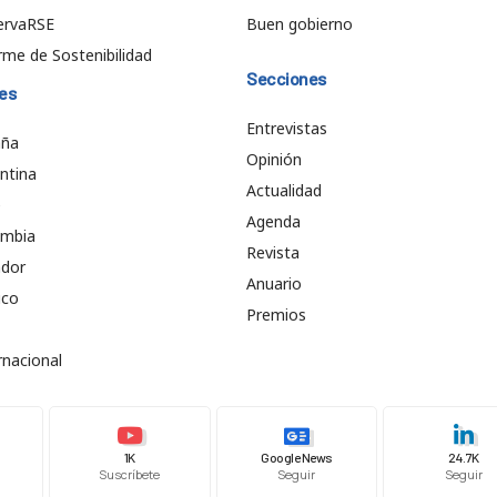
ervaRSE
Buen gobierno
rme de Sostenibilidad
Secciones
es
Entrevistas
aña
Opinión
ntina
Actualidad
e
Agenda
ombia
Revista
ador
Anuario
ico
Premios
rnacional
1K
Google News
24.7K
Suscríbete
Seguir
Seguir