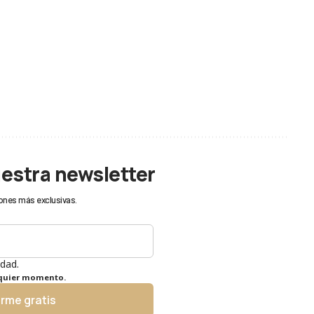
uestra newsletter
ones más exclusivas.
idad.
lquier momento.
irme gratis