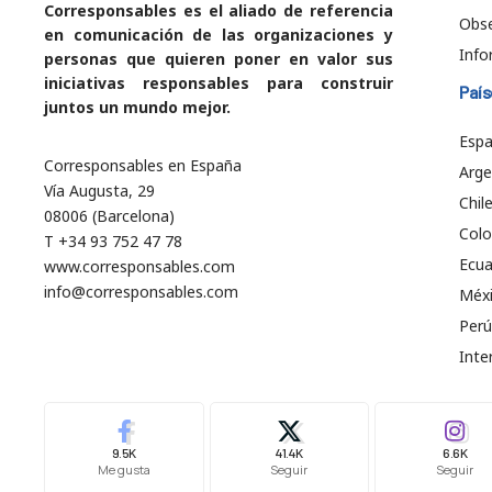
Corresponsables es el aliado de referencia
Obs
en comunicación de las organizaciones y
Info
personas que quieren poner en valor sus
iniciativas responsables para construir
País
juntos un mundo mejor.
Esp
Corresponsables en España
Arge
Vía Augusta, 29
Chil
08006 (Barcelona)
Col
T +34 93 752 47 78
Ecu
www.corresponsables.com
info@corresponsables.com
Méx
Perú
Inte
9.5K
41.4K
6.6K
Me gusta
Seguir
Seguir