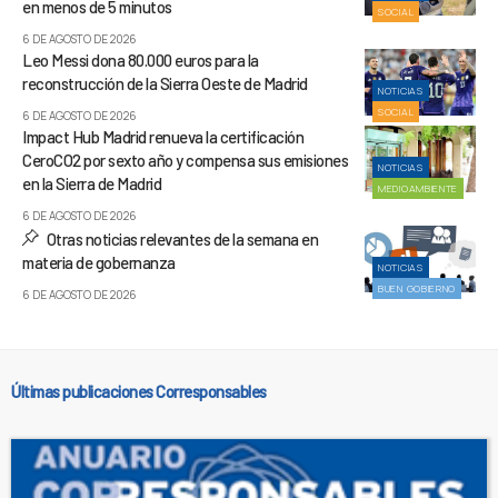
en menos de 5 minutos
SOCIAL
6 DE AGOSTO DE 2026
Leo Messi dona 80.000 euros para la
reconstrucción de la Sierra Oeste de Madrid
NOTICIAS
SOCIAL
6 DE AGOSTO DE 2026
Impact Hub Madrid renueva la certificación
CeroCO2 por sexto año y compensa sus emisiones
NOTICIAS
en la Sierra de Madrid
MEDIOAMBIENTE
6 DE AGOSTO DE 2026
Otras noticias relevantes de la semana en
materia de gobernanza
NOTICIAS
BUEN GOBIERNO
6 DE AGOSTO DE 2026
Últimas publicaciones Corresponsables