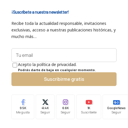
¡Suscríbete a nuestra newsletter!
Recibe toda la actualidad responsable, invitaciones
exclusivas, acceso a nuestras publicaciones históricas, y
mucho más…
Acepto la política de privacidad.
Podrás darte de baja en cualquier momento.
Suscribirme gratis
9.5K
41.4K
6.6K
1K
Google News
Me gusta
Seguir
Seguir
Suscríbete
Seguir