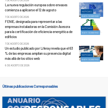
7 DE AGOSTO DE 2026
La nueva regulación europea sobre envases
comienza a aplicarse el 12 de agosto
NOTICIAS
BUEN GOBIERNO
7 DE AGOSTO DE 2026
FENIE, designada para representar a las
empresas instaladoras en la Comisión Asesora
NOTICIAS
para la certificación de eficiencia energética de
BUEN GOBIERNO
edificios
7 DE AGOSTO DE 2026
Un estudio publicado por Liferay revela que el 63
% de las empresas amplían su presencia digital
NOTICIAS
más allá de los sitios web
BUEN GOBIERNO
6 DE AGOSTO DE 2026
Últimas publicaciones Corresponsables