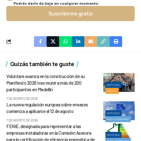
Podrás darte de baja en cualquier momento.
Suscribirme gratis
Quizás también te guste
Voluntare avanza en la construcción de su
Manifiesto 2026 tras reunir a más de 200
NOTICIAS
participantes en Medellín
SOCIAL
7 DE AGOSTO DE 2026
La nueva regulación europea sobre envases
comienza a aplicarse el 12 de agosto
NOTICIAS
BUEN GOBIERNO
7 DE AGOSTO DE 2026
FENIE, designada para representar a las
empresas instaladoras en la Comisión Asesora
NOTICIAS
para la certificación de eficiencia energética de
BUEN GOBIERNO