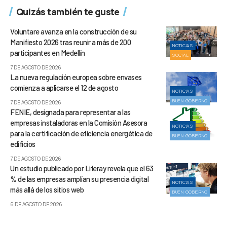
Quizás también te guste
Voluntare avanza en la construcción de su
Manifiesto 2026 tras reunir a más de 200
NOTICIAS
participantes en Medellín
SOCIAL
7 DE AGOSTO DE 2026
La nueva regulación europea sobre envases
comienza a aplicarse el 12 de agosto
NOTICIAS
BUEN GOBIERNO
7 DE AGOSTO DE 2026
FENIE, designada para representar a las
empresas instaladoras en la Comisión Asesora
NOTICIAS
para la certificación de eficiencia energética de
BUEN GOBIERNO
edificios
7 DE AGOSTO DE 2026
Un estudio publicado por Liferay revela que el 63
% de las empresas amplían su presencia digital
NOTICIAS
más allá de los sitios web
BUEN GOBIERNO
6 DE AGOSTO DE 2026