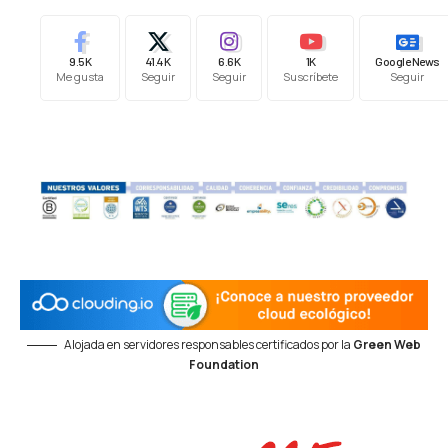
9.5K
41.4K
6.6K
1K
Google News
Me gusta
Seguir
Seguir
Suscríbete
Seguir
Alojada en servidores responsables certificados por la
Green Web
Foundation