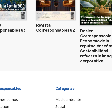
a
Revista
ponsables 83
Corresponsables 82
Dosier
Corresponsable
Economía de la
reputación: cóm
Sostenibilidad
refuerza la ima
corporativa
responsables
Categorías
énes somos
Medioambiente
ación
Social