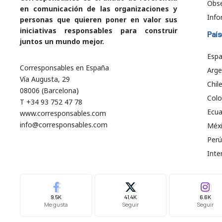
Obs
en comunicación de las organizaciones y
Info
personas que quieren poner en valor sus
iniciativas responsables para construir
País
juntos un mundo mejor.
Esp
Corresponsables en España
Arge
Vía Augusta, 29
Chil
08006 (Barcelona)
Col
T +34 93 752 47 78
Ecu
www.corresponsables.com
info@corresponsables.com
Méx
Perú
Inte
9.5K
41.4K
6.6K
Me gusta
Seguir
Seguir