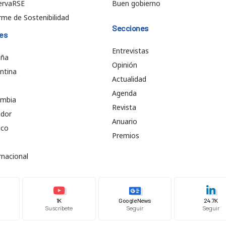
ervaRSE
Buen gobierno
rme de Sostenibilidad
Secciones
es
Entrevistas
aña
Opinión
ntina
Actualidad
e
Agenda
ombia
Revista
ador
Anuario
ico
Premios
rnacional
1K
Google News
24.7K
Suscríbete
Seguir
Seguir