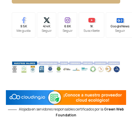
9.5K
41.4K
6.6K
1K
Google News
Me gusta
Seguir
Seguir
Suscríbete
Seguir
Alojada en servidores responsables certificados por la
Green Web
Foundation