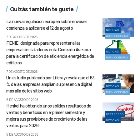
Quizás también te guste
La nueva regulación europea sobre envases
comienza a aplicarse el 12 de agosto
NOTICIAS
BUEN GOBIERNO
7 DE AGOSTO DE 2026
FENIE, designada para representar a las
empresas instaladoras en la Comisión Asesora
NOTICIAS
para la certificación de eficiencia energética de
BUEN GOBIERNO
edificios
7 DE AGOSTO DE 2026
Un estudio publicado por Liferay revela que el 63
% de las empresas amplían su presencia digital
NOTICIAS
más allá de los sitios web
BUEN GOBIERNO
6 DE AGOSTO DE 2026
Henkel ha obtenido unos sólidos resultados de
ventas y beneficios en el primer semestre y
DESTACADO
mejora sus previsiones de crecimiento de las
NOTICIAS
ventas para 2026
6 DE AGOSTO DE 2026