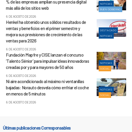
% de las empresas amplían su presencia digital
NOTICIAS
más allá de los sitios web
BUEN GOBIERNO
6 DE AGOSTO DE 2026
Henkel ha obtenido unos sólidos resultados de
ventas y beneficios en el primer semestre y
DESTACADO
mejora sus previsiones de crecimiento de las
NOTICIAS
ventas para 2026
6 DE AGOSTO DE 2026
Fundación Mapfre y CISE lanzan el concurso
‘Talento Sénior’ para impulsar ideas innovadoras
NOTICIAS
creadas por y para mayores de 50 años
SOCIAL
6 DE AGOSTO DE 2026
Ni aire acondicionado al máximo ni ventanillas
bajadas: Norauto desvela cómo enfriar el coche
NOTICIAS
en menos de 5 minutos
SOCIAL
6 DE AGOSTO DE 2026
Últimas publicaciones Corresponsables