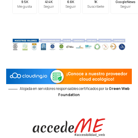
9.5K
41.4K
6.6K
1K
Google News
Me gusta
Seguir
Seguir
Suscríbete
Seguir
Alojada en servidores responsables certificados por la
Green Web
Foundation