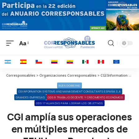
Aa
Corresponsables > Organizaciones Corresponsables > CGI Information Systems and Management Consultants España S.A > CGI amplía sus operaciones en múltiples mercados de EEUU con Daugherty
BUEN GOBIERNO
CGI INFORMATION SYSTEMS AND MANAGEMENT CONSULTANTS ESPAÑA S.A
GRANDES EMPRESAS
ODS 8 TRABAJO DECENTE Y CRECIMIENTO ECONÓMICO
ODS 17 ALIANZAS PARA LOGRAR LOS OBJETIVOS
CGI amplía sus operaciones
en múltiples mercados de