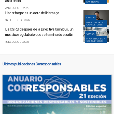
asistencial
EMPRESAS
22 DE JULIO DE 2026
Hacer hogar es un acto de liderazgo
OPINIÓN
16 DE JULIO DE 2026
PROVEEDORES Y
CONSULTORES
La CSRD después de la Directiva Omnibus: un
mosaico regulatorio que se termina de escribir
OPINIÓN
PROVEEDORES Y
CONSULTORES
15 DE JULIO DE 2026
Últimas publicaciones Corresponsables