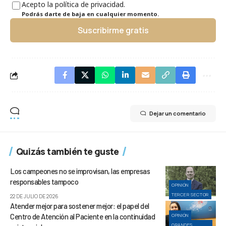
Acepto la política de privacidad.
Podrás darte de baja en cualquier momento.
Suscribirme gratis
Dejar un comentario
Quizás también te guste
Los campeones no se improvisan, las empresas
responsables tampoco
OPINIÓN
TERCER SECTOR
22 DE JULIO DE 2026
Atender mejor para sostener mejor: el papel del
Centro de Atención al Paciente en la continuidad
OPINIÓN
GRANDES