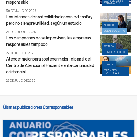
CONSULTANTS
responsable
ESPAÑA S.A
30 DE JULIO DE 2026
Los informes de sostenibilidad ganan extensión,
pero no siempre utilidad, según un estudio
NOTICIAS
BUEN GOBIERNO
29 DE JULIO DE 2026
Los campeones no se improvisan, las empresas
responsables tampoco
OPINIÓN
TERCER SECTOR
22 DE JULIO DE 2026
Atender mejor para sostener mejor: el papel del
Centro de Atención al Paciente en la continuidad
OPINIÓN
GRANDES
asistencial
EMPRESAS
22 DE JULIO DE 2026
Últimas publicaciones Corresponsables