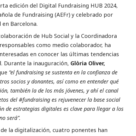
rta edición del
Digital Fundraising HUB 2024
,
añola de Fundraising (AEFr)
y celebrado por
 en Barcelona.
 colaboración de Hub
Social
y la Coordinadora
responsables
como medio colaborador, ha
nteresadas en conocer las últimas tendencias
l. Durante la inauguración,
Glòria Oliver,
 que
“el fundraising se sustenta en la confianza de
tros socios y donantes, así como en entender qué
ón, también la de los más jóvenes, y ahí el canal
etos del
#fundraising
es rejuvenecer la base
social
ón de estrategias digitales es clave para llegar a los
 no será”.
 de la digitalización, cuatro ponentes han