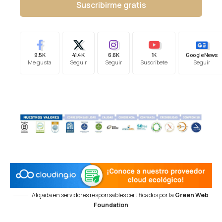
Suscribirme gratis
9.5K
41.4K
6.6K
1K
Google News
Me gusta
Seguir
Seguir
Suscríbete
Seguir
Alojada en servidores responsables certificados por la
Green Web
Foundation