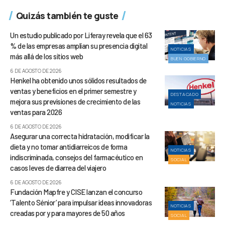
Quizás también te guste
Un estudio publicado por Liferay revela que el 63
% de las empresas amplían su presencia digital
NOTICIAS
más allá de los sitios web
BUEN GOBIERNO
6 DE AGOSTO DE 2026
Henkel ha obtenido unos sólidos resultados de
ventas y beneficios en el primer semestre y
DESTACADO
mejora sus previsiones de crecimiento de las
NOTICIAS
ventas para 2026
6 DE AGOSTO DE 2026
Asegurar una correcta hidratación, modificar la
dieta y no tomar antidiarreicos de forma
NOTICIAS
indiscriminada, consejos del farmacéutico en
SOCIAL
casos leves de diarrea del viajero
6 DE AGOSTO DE 2026
Fundación Mapfre y CISE lanzan el concurso
‘Talento Sénior’ para impulsar ideas innovadoras
NOTICIAS
creadas por y para mayores de 50 años
SOCIAL