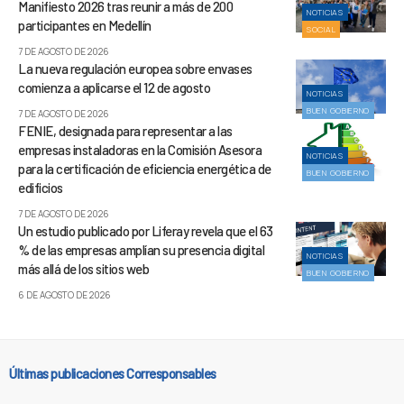
Manifiesto 2026 tras reunir a más de 200
NOTICIAS
participantes en Medellín
SOCIAL
7 DE AGOSTO DE 2026
La nueva regulación europea sobre envases
comienza a aplicarse el 12 de agosto
NOTICIAS
BUEN GOBIERNO
7 DE AGOSTO DE 2026
FENIE, designada para representar a las
empresas instaladoras en la Comisión Asesora
NOTICIAS
para la certificación de eficiencia energética de
BUEN GOBIERNO
edificios
7 DE AGOSTO DE 2026
Un estudio publicado por Liferay revela que el 63
% de las empresas amplían su presencia digital
NOTICIAS
más allá de los sitios web
BUEN GOBIERNO
6 DE AGOSTO DE 2026
Últimas publicaciones Corresponsables