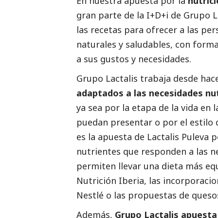
En nuestra apuesta por la
nutric
gran parte de la I+D+i de Grupo
L
las recetas para ofrecer a las p
naturales y saludables, con for
a sus gustos y necesidades.
Grupo
Lactalis
trabaja desde hac
adaptados a las necesidades nut
ya sea por la etapa de la vida en
puedan presentar o por el estilo 
es la apuesta de
Lactalis
Puleva p
nutrientes que responden a las n
permiten llevar una dieta más equ
Nutrición Iberia, las incorporaci
Nestlé o las propuestas de queso
Además,
Grupo
Lactalis
apuesta 