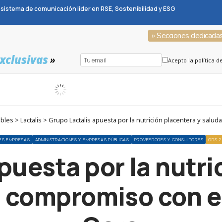
sistema de comunicación líder en RSE, Sostenibilidad y ESG
» Secciones dedicada
xclusivas
»
Acepto la política d
s > Lactalis > Grupo Lactalis apuesta por la nutrición placentera y sal
ES EMPRESAS
ADMINISTRACIONES Y EMPRESAS PÚBLICAS
PROVEEDORES Y CONSULTORES
ODS 2
puesta por la nutri
u compromiso con 