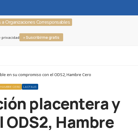
s a Organizaciones Corresponsables
» Suscribirme gratis
e privacidad
udable en su compromiso con el ODS2, Hambre Cero
 HAMBRE CERO
LACTALIS
ción placentera y
el ODS2, Hambre