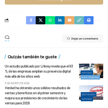
Dejar un comentario
Quizás también te guste
Un estudio publicado por Liferay revela que el 63
% de las empresas amplían su presencia digital
NOTICIAS
más allá de los sitios web
BUEN GOBIERNO
6 DE AGOSTO DE 2026
Henkel ha obtenido unos sólidos resultados de
ventas y beneficios en el primer semestre y
DESTACADO
mejora sus previsiones de crecimiento de las
NOTICIAS
ventas para 2026