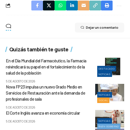
Dejar un comentario
Quizás también te guste
En el Día Mundial del Farmacéutico, la Farmacia
reivindicará su papel en el fortalecimiento de la
DESTACADO
salud de la población
NOTICIAS
5 DE AGOSTO DE 2026
Nova FP23 impulsa un nuevo Grado Medio en
Servicios de Restauración ante la demanda de
NOTICIAS
profesionales de sala
SOCIAL
5 DE AGOSTO DE 2026
El Corte Inglés avanza en economía circular
NOTICIAS
5 DE AGOSTO DE 2026
BUEN GOBIERNO