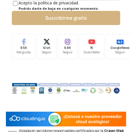
Acepto la política de privacidad.
Podrás darte de baja en cualquier momento.
Suscribirme gratis
9.5K
41.4K
6.6K
1K
Google News
Me gusta
Seguir
Seguir
Suscríbete
Seguir
Alojada en servidores responsables certificados por la
Green Web