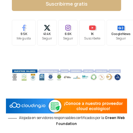
Suscribirme gratis
9.5K
41.4K
6.6K
1K
Google News
Me gusta
Seguir
Seguir
Suscríbete
Seguir
Alojada en servidores responsables certificados por la
Green Web
Foundation