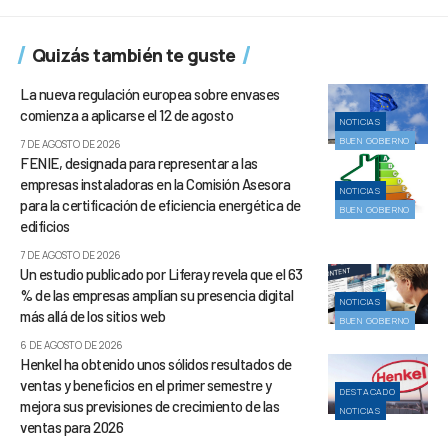
Quizás también te guste
La nueva regulación europea sobre envases
comienza a aplicarse el 12 de agosto
NOTICIAS
BUEN GOBIERNO
7 DE AGOSTO DE 2026
FENIE, designada para representar a las
empresas instaladoras en la Comisión Asesora
NOTICIAS
para la certificación de eficiencia energética de
BUEN GOBIERNO
edificios
7 DE AGOSTO DE 2026
Un estudio publicado por Liferay revela que el 63
% de las empresas amplían su presencia digital
NOTICIAS
más allá de los sitios web
BUEN GOBIERNO
6 DE AGOSTO DE 2026
Henkel ha obtenido unos sólidos resultados de
ventas y beneficios en el primer semestre y
DESTACADO
mejora sus previsiones de crecimiento de las
NOTICIAS
ventas para 2026