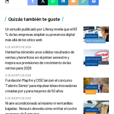
Quizás también te guste
Un estudio publicado por Liferay revela que el 63
% de las empresas amplían su presencia digital
NOTICIAS
más allá de los sitios web
BUEN GOBIERNO
6 DE AGOSTO DE 2026
Henkel ha obtenido unos sólidos resultados de
ventas y beneficios en el primer semestre y
DESTACADO
mejora sus previsiones de crecimiento de las
NOTICIAS
ventas para 2026
6 DE AGOSTO DE 2026
Fundación Mapfre y CISE lanzan el concurso
‘Talento Sénior’ para impulsar ideas innovadoras
NOTICIAS
creadas por y para mayores de 50 años
SOCIAL
6 DE AGOSTO DE 2026
Ni aire acondicionado al máximo ni ventanillas
bajadas: Norauto desvela cómo enfriar el coche
NOTICIAS
en menos de 5 minutos