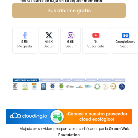
Podrás darte de baja en cualquier momento.
Suscribirme gratis
9.5K
41.4K
6.6K
1K
Google News
Me gusta
Seguir
Seguir
Suscríbete
Seguir
Alojada en servidores responsables certificados por la
Green Web
Foundation