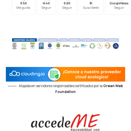
9.5K
41.4K
6.6K
1K
Google News
Me gusta
Seguir
Seguir
Suscríbete
Seguir
Alojada en servidores responsables certificados por la
Green Web
Foundation