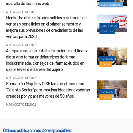
más allá de los sitios web
BUEN GOBIERNO
6 DE AGOSTO DE 2026
Henkel ha obtenido unos sólidos resultados de
ventas y beneficios en el primer semestre y
DESTACADO
mejora sus previsiones de crecimiento de las
NOTICIAS
ventas para 2026
6 DE AGOSTO DE 2026
Asegurar una correcta hidratación, modificar la
dieta y no tomar antidiarreicos de forma
NOTICIAS
indiscriminada, consejos del farmacéutico en
SOCIAL
casos leves de diarrea del viajero
6 DE AGOSTO DE 2026
Fundación Mapfre y CISE lanzan el concurso
‘Talento Sénior’ para impulsar ideas innovadoras
NOTICIAS
creadas por y para mayores de 50 años
SOCIAL
6 DE AGOSTO DE 2026
Últimas publicaciones Corresponsables