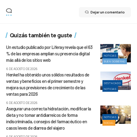
Dejar un comentario
Quizás también te guste
Un estudio publicado por Liferay revela que el 63
% de las empresas amplían su presencia digital
NOTICIAS
más allá de los sitios web
BUEN GOBIERNO
6 DE AGOSTO DE 2026
Henkel ha obtenido unos sólidos resultados de
ventas y beneficios en el primer semestre y
DESTACADO
mejora sus previsiones de crecimiento de las
NOTICIAS
ventas para 2026
6 DE AGOSTO DE 2026
Asegurar una correcta hidratación, modificar la
dieta y no tomar antidiarreicos de forma
NOTICIAS
indiscriminada, consejos del farmacéutico en
SOCIAL
casos leves de diarrea del viajero
6 DE AGOSTO DE 2026