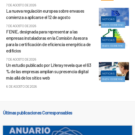
7 DE AGOSTO DE 2026
La nueva regulación europea sobre envases
comienza a aplicarse el 12 de agosto
NOTICIAS
BUEN GOBIERNO
7 DE AGOSTO DE 2026
FENIE, designada para representar a las
empresas instaladoras en la Comisión Asesora
NOTICIAS
para la certificación de eficiencia energética de
BUEN GOBIERNO
edificios
7 DE AGOSTO DE 2026
Un estudio publicado por Liferay revela que el 63
% de las empresas amplían su presencia digital
NOTICIAS
más allá de los sitios web
BUEN GOBIERNO
6 DE AGOSTO DE 2026
Últimas publicaciones Corresponsables